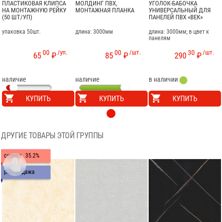
ПЛАСТИКОВАЯ КЛИПСА
МОЛДИНГ ПВХ,
УГОЛОК-БАБОЧКА
НА МОНТАЖНУЮ РЕЙКУ
МОНТАЖНАЯ ПЛАНКА
УНИВЕРСАЛЬНЫЙ ДЛЯ
(50 ШТ/УП)
ПАНЕЛЕЙ ПВХ «ВЕК»
упаковка 50шт.
длина: 3000мм
длина: 3000мм; в цвет к
панелям
00
/уп.
00
/шт.
30
/шт.
65
₽
85
₽
290
₽
наличие
наличие
в наличии
КУПИТЬ
КУПИТЬ
КУПИТЬ
ДРУГИЕ ТОВАРЫ ЭТОЙ ГРУППЫ
скидка
35.2%

распродажа