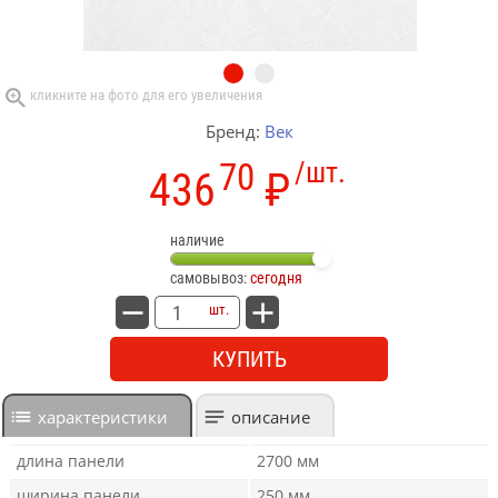
Бренд:
Век
70
/шт.
436
₽
наличие
самовывоз:
сегодня
шт.
КУПИТЬ
характеристики
описание
длина панели
2700 мм
ширина панели
250 мм