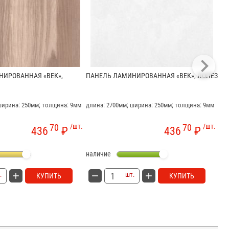
НИРОВАННАЯ «ВЕК»,
ПАНЕЛЬ ЛАМИНИРОВАННАЯ «ВЕК», ЛОПЕЗ
ПА
МО
ширина: 250мм; толщина: 9мм
длина: 2700мм; ширина: 250мм; толщина: 9мм
дли
70
/шт.
70
/шт.
436
₽
436
₽
наличие
на
.
шт.
КУПИТЬ
КУПИТЬ