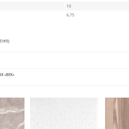
10
6,75
Т/УП)
Х «ВЕК»