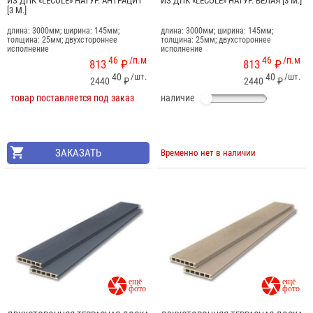
ИЗ ДПК «LECOLE» НАТУР. АНТРАЦИТ
ИЗ ДПК «LECOLE» НАТУР. БЕЛАЯ [3 М.]
[3 М.]
длина: 3000мм; ширина: 145мм;
длина: 3000мм; ширина: 145мм;
толщина: 25мм; двухстороннее
толщина: 25мм; двухстороннее
исполнение
исполнение
46
/п.м
46
/п.м
813
₽
813
₽
40
/шт.
40
/шт.
2440
₽
2440
₽
товар поставляется под заказ
наличие
ЗАКАЗАТЬ
Временно нет в наличии

