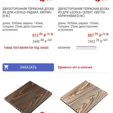
ДВУХСТОРОННЯЯ ТЕРРАСНАЯ ДОСКА
ДВУХСТОРОННЯЯ ТЕРРАСНАЯ ДОСКА
ИЗ ДПК «LECOLE» РАДИАЛ. КИРПИЧ
ИЗ ДПК «LECOLE» СЕЛЕКТ. СВЕТЛО-
[3 М.]
КОРИЧНЕВАЯ [3 М.]
длина: 3000мм; ширина: 145мм;
длина: 3000мм; ширина: 145мм;
толщина: 25мм; двухстороннее
толщина: 25мм; двухстороннее
исполнение
исполнение
46
/п.м
39
/п.м
813
₽
887
₽
40
/шт.
20
/шт.
2440
₽
2662
₽
товар поставляется под заказ
наличие
ЗАКАЗАТЬ
Временно нет в наличии