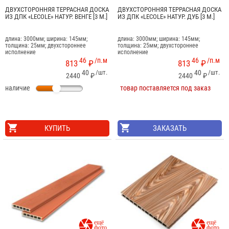
ДВУХСТОРОННЯЯ ТЕРРАСНАЯ ДОСКА
ДВУХСТОРОННЯЯ ТЕРРАСНАЯ ДОСКА
ИЗ ДПК «LECOLE» НАТУР. ВЕНГЕ [3 М.]
ИЗ ДПК «LECOLE» НАТУР. ДУБ [3 М.]
длина: 3000мм; ширина: 145мм;
длина: 3000мм; ширина: 145мм;
толщина: 25мм; двухстороннее
толщина: 25мм; двухстороннее
исполнение
исполнение
46
/п.м
46
/п.м
813
₽
813
₽
40
/шт.
40
/шт.
2440
₽
2440
₽
наличие
товар поставляется под заказ
КУПИТЬ
ЗАКАЗАТЬ

