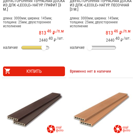
ДВУХСТОРОННЯЯ ТЕРРАСНАЯ ДОСКА
ДВУХСТОРОННЯЯ ТЕРРАСНАЯ ДОСКА
ИЗ ДПК «LECOLE» НАТУР. ГРАФИТ [3
ИЗ ДПК «LECOLE» НАТУР. ПЕСОЧНАЯ
М.]
[3 М.]
длина: 3000мм; ширина: 145мм;
длина: 3000мм; ширина: 145мм;
толщина: 25мм; двухстороннее
толщина: 25мм; двухстороннее
исполнение
исполнение
46
/п.м
46
/п.м
813
₽
813
₽
40
/шт.
40
/шт.
2440
₽
2440
₽
наличие
наличие
КУПИТЬ
Временно нет в наличии

