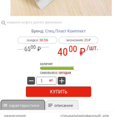
Бренд:
Спец Пласт Комплект
скидка:
38.5%
экономия:
25 ₽
00
00
/шт.
65
₽
40
₽
наличие
самовывоз:
сегодня
шт.
КУПИТЬ
характеристики
описание
назначение
специализированный; для