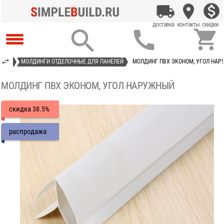



НЕЛИ
МОЛДИНГИ ОТДЕЛОЧНЫЕ ДЛЯ ПАНЕЛЕЙ
МОЛДИНГ ПВХ ЭКОНОМ, УГОЛ НА
МОЛДИНГ ПВХ ЭКОНОМ, УГОЛ НАРУЖНЫЙ
скидка
38.5%
распродажа