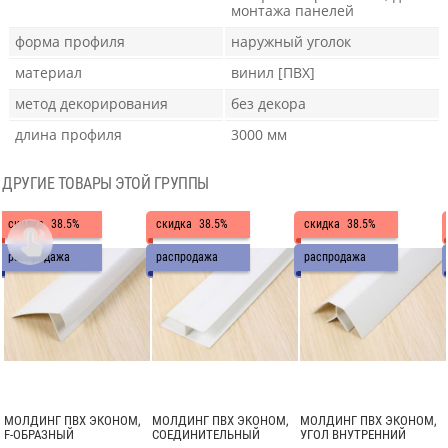
монтажа панелей
форма профиля
наружный уголок
материал
винил [ПВХ]
метод декорирования
без декора
длина профиля
3000 мм
ДРУГИЕ ТОВАРЫ ЭТОЙ ГРУППЫ
скидка
38.5%
скидка
38.5%
скидка
38.5%

распродажа
распродажа
распродажа
МОЛДИНГ ПВХ ЭКОНОМ,
МОЛДИНГ ПВХ ЭКОНОМ,
МОЛДИНГ ПВХ ЭКОНОМ,
F-ОБРАЗНЫЙ
СОЕДИНИТЕЛЬНЫЙ
УГОЛ ВНУТРЕННИЙ