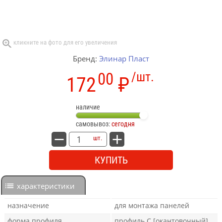
Бренд:
Элинар Пласт
00
/шт.
172
₽
наличие
самовывоз:
сегодня
шт.
КУПИТЬ
характеристики
назначение
для монтажа панелей
форма профиля
профиль C [окантовочный]