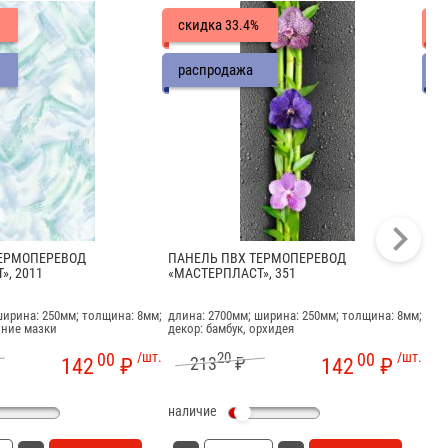
скидка
с
33.4%
распродажа
р
ТЕРМОПЕРЕВОД
ПАНЕЛЬ ПВХ ТЕРМОПЕРЕВОД
ПА
», 2011
«МАСТЕРПЛАСТ», 351
«М
ширина: 250мм; толщина: 8мм;
длина: 2700мм; ширина: 250мм; толщина: 8мм;
дли
иние мазки
декор: бамбук, орхидея
дек
00
/шт.
20
00
/шт.
213
₽
142
₽
142
₽
наличие
на