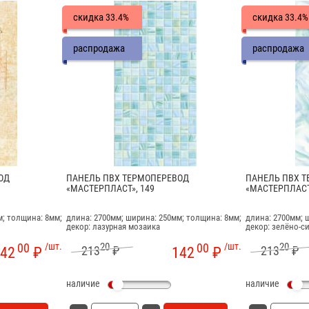
скидка
скидка
33.4%
33.4%
распродажа
распродажа
ОД
ПАНЕЛЬ ПВХ ТЕРМОПЕРЕВОД
ПАНЕЛЬ ПВХ 
«МАСТЕРПЛАСТ», 149
«МАСТЕРПЛАСТ
м; толщина: 8мм;
длина: 2700мм; ширина: 250мм; толщина: 8мм;
длина: 2700мм; 
декор: лазурная мозаика
декор: зелёно-с
00
/шт.
20
00
/шт.
20
213
₽
213
₽
42
₽
142
₽
наличие
наличие