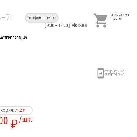

86–70–40
телефон
e-mail
Москва
[ 9:00 – 18:00 ]
АСТЕРПЛАСТ», 49
ономия:
71.2 ₽
00
/шт.
₽