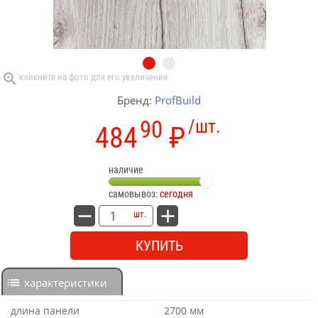
Бренд:
ProfBuild
90
/шт.
484
₽
наличие
самовывоз:
сегодня
шт.
КУПИТЬ
характеристики
длина панели
2700 мм