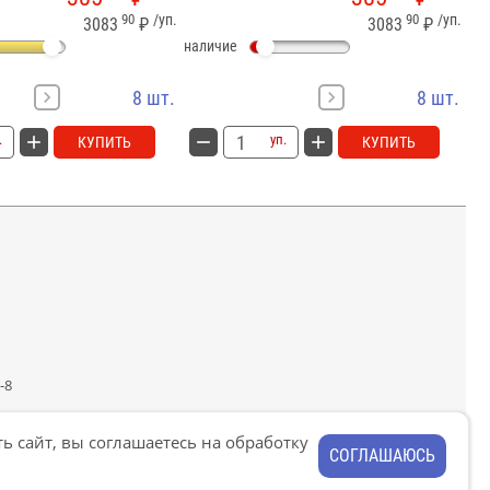
90
/уп.
90
/уп.
3083
₽
3083
₽
наличие
на
8 шт.
8 шт.
.
уп.
КУПИТЬ
КУПИТЬ
-8
ь сайт, вы соглашаетесь на обработку
СОГЛАШАЮСЬ
условия обслуживания