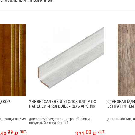
ЕКОР-
УНИВЕРСАЛЬНЫЙ УГОЛОК ДЛЯ МДФ
СТЕНОВАЯ МДФ
ПАНЕЛЕЙ «PROFBUILD», ДУБ АРКТИК
БУНРАТТИ ТЁ
м; толщина: 6мм
длина: 2600мм; ширина граней: 25мм;
длина: 2600мм; 
наружный / внутренний
99
/шт.
00
/шт.
49
₽
323
₽