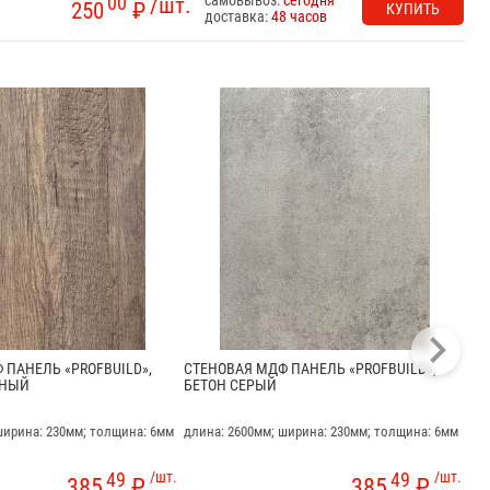
00
/шт.
250
₽
КУПИТЬ
доставка:
48 часов
 ПАНЕЛЬ «PROFBUILD»,
СТЕНОВАЯ МДФ ПАНЕЛЬ «PROFBUILD»,
СТ
МНЫЙ
БЕТОН СЕРЫЙ
БЕ
ширина: 230мм; толщина: 6мм
длина: 2600мм; ширина: 230мм; толщина: 6мм
дли
49
/шт.
49
/шт.
385
₽
385
₽