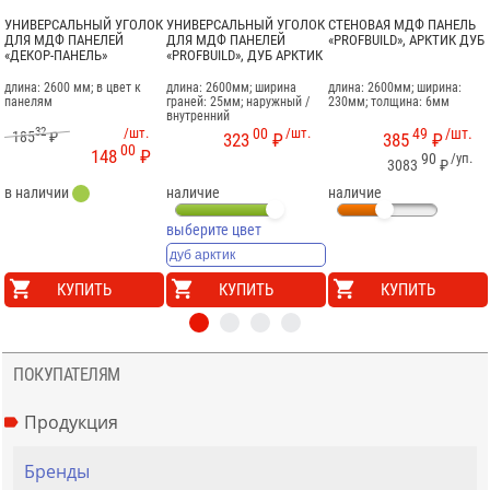
УНИВЕРСАЛЬНЫЙ УГОЛОК
УНИВЕРСАЛЬНЫЙ УГОЛОК
СТЕНОВАЯ МДФ ПАНЕЛЬ
ДЛЯ МДФ ПАНЕЛЕЙ
ДЛЯ МДФ ПАНЕЛЕЙ
«PROFBUILD», АРКТИК ДУБ
«ДЕКОР-ПАНЕЛЬ»
«PROFBUILD», ДУБ АРКТИК
длина: 2600 мм; в цвет к
длина: 2600мм; ширина
длина: 2600мм; ширина:
панелям
граней: 25мм; наружный /
230мм; толщина: 6мм
внутренний
32
/шт.
00
/шт.
49
/шт.
185
₽
323
₽
385
₽
00
148
₽
90
/уп.
3083
₽
в наличии
наличие
наличие
выберите цвет
КУПИТЬ
КУПИТЬ
КУПИТЬ
ПОКУПАТЕЛЯМ
Продукция
Бренды