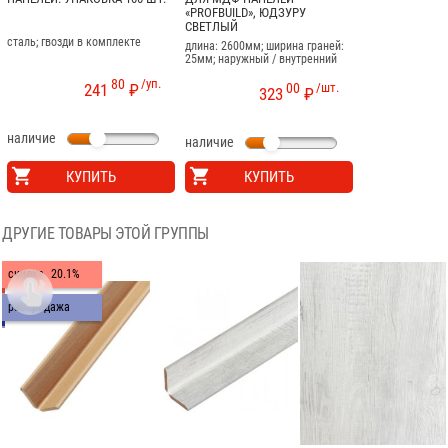
«PROFBUILD», ЮДЗУРУ
СВЕТЛЫЙ
сталь; гвозди в комплекте
длина: 2600мм; ширина граней:
25мм; наружный / внутренний
80
/уп.
00
/шт.
241
₽
323
₽
наличие
наличие
КУПИТЬ
КУПИТЬ
ДРУГИЕ ТОВАРЫ ЭТОЙ ГРУППЫ
скидка
20.1%

распродажа