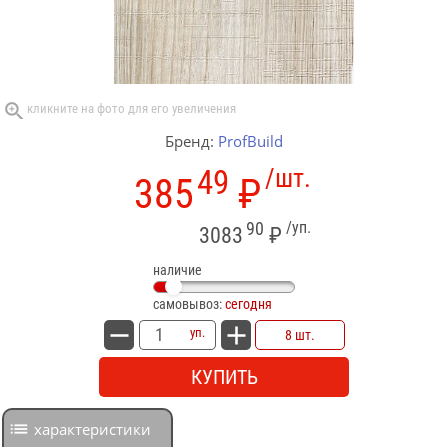
Бренд:
ProfBuild
49
/шт.
385
₽
90
/уп.
3083
₽
наличие
самовывоз:
сегодня
уп.
8 шт.
КУПИТЬ
характеристики