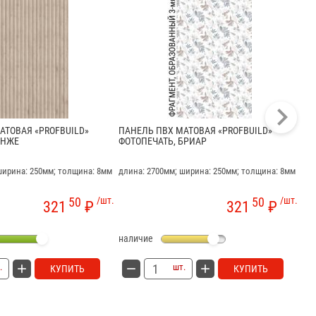
АТОВАЯ «PROFBUILD»
ПАНЕЛЬ ПВХ МАТОВАЯ «PROFBUILD»
ПА
АНЖЕ
ФОТОПЕЧАТЬ, БРИАР
ФО
ширина: 250мм; толщина: 8мм
длина: 2700мм; ширина: 250мм; толщина: 8мм
дли
50
/шт.
50
/шт.
321
₽
321
₽
наличие
на
.
шт.
КУПИТЬ
КУПИТЬ