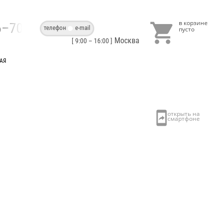

86–70–40
телефон
e-mail
Москва
[ 9:00 – 16:00 ]
ТАЯ