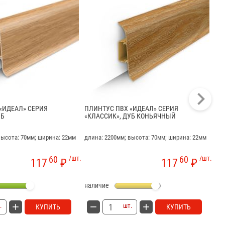
«ИДЕАЛ» СЕРИЯ
ПЛИНТУС ПВХ «ИДЕАЛ» СЕРИЯ
ПЛ
УБ
«КЛАССИК», ДУБ КОНЬЯЧНЫЙ
«К
высота: 70мм; ширина: 22мм
длина: 2200мм; высота: 70мм; ширина: 22мм
дли
60
/шт.
60
/шт.
117
₽
117
₽
наличие
на
.
шт.
КУПИТЬ
КУПИТЬ