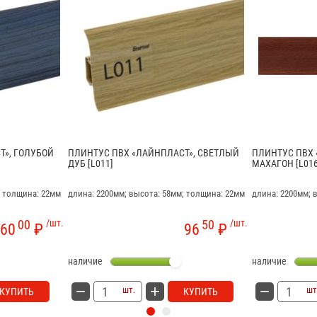
Т», ГОЛУБОЙ
ПЛИНТУС ПВХ «ЛАЙНПЛАСТ», СВЕТЛЫЙ
ПЛИНТУС ПВХ 
ДУБ [L011]
МАХАГОН [L016
; толщина: 22мм
длина: 2200мм; высота: 58мм; толщина: 22мм
длина: 2200мм; 
00
/шт.
50
/шт.
60
₽
96
₽
наличие
наличие
шт.
шт
КУПИТЬ
КУПИТЬ