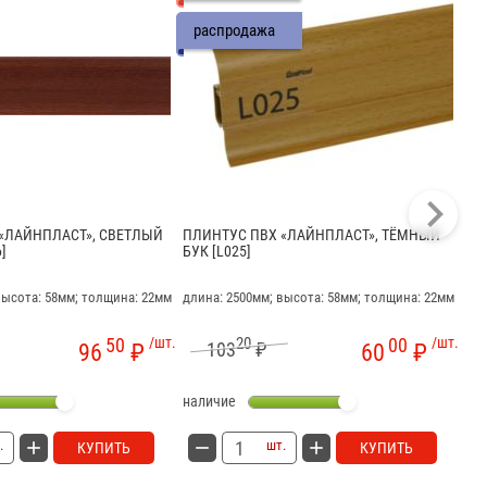
распродажа
«ЛАЙНПЛАСТ», СВЕТЛЫЙ
ПЛИНТУС ПВХ «ЛАЙНПЛАСТ», ТЁМНЫЙ
ПЛ
]
БУК [L025]
ТЁ
высота: 58мм; толщина: 22мм
длина: 2500мм; высота: 58мм; толщина: 22мм
дли
50
/шт.
20
00
/шт.
103
₽
96
₽
60
₽
наличие
на
.
шт.
КУПИТЬ
КУПИТЬ