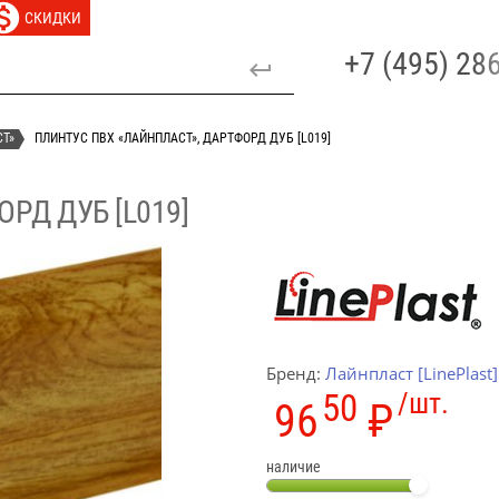
СКИДКИ
+7 (495) 2
СТ»
ПЛИНТУС ПВХ «ЛАЙНПЛАСТ», ДАРТФОРД ДУБ [L019]
РД ДУБ [L019]
Бренд:
Лайнпласт [LinePlast]
50
/шт.
96
₽
наличие