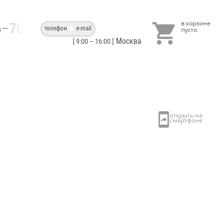

86–70–40
телефон
e-mail
Москва
[ 9:00 – 16:00 ]