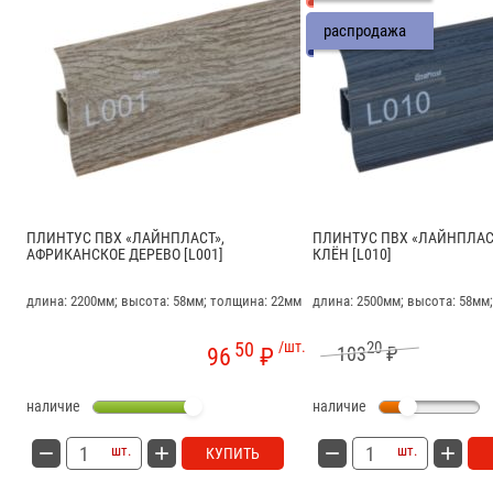
распродажа
ПЛИНТУС ПВХ «ЛАЙНПЛАСТ»,
ПЛИНТУС ПВХ «ЛАЙНПЛАС
АФРИКАНСКОЕ ДЕРЕВО [L001]
КЛЁН [L010]
длина: 2200мм; высота: 58мм; толщина: 22мм
длина: 2500мм; высота: 58мм
50
/шт.
20
103
₽
96
₽
наличие
наличие
шт.
шт.
КУПИТЬ