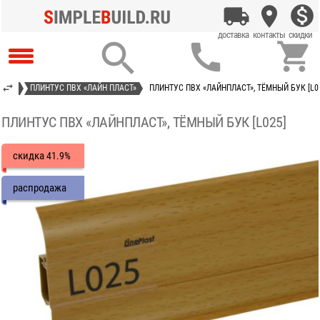



ЬНЫЙ
ПЛИНТУС ПВХ «ЛАЙН ПЛАСТ»
ПЛИНТУС ПВХ «ЛАЙНПЛАСТ», ТЁМНЫЙ БУК [L0
ПЛИНТУС ПВХ «ЛАЙНПЛАСТ», ТЁМНЫЙ БУК [L025]
скидка
41.9%
распродажа