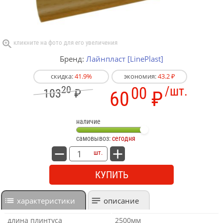
Бренд:
Лайнпласт [LinePlast]
скидка:
41.9%
экономия:
43.2 ₽
20
00
/шт.
103
₽
60
₽
наличие
самовывоз:
сегодня
шт.
КУПИТЬ
характеристики
описание
длина плинтуса
2500мм