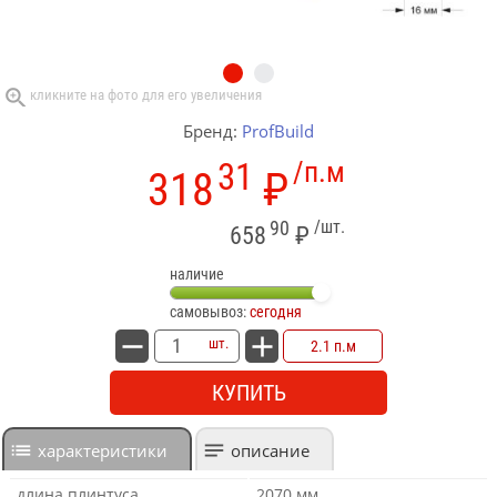
Бренд:
ProfBuild
31
/п.м
318
₽
90
/шт.
658
₽
наличие
самовывоз:
сегодня
шт.
2.1 п.м
КУПИТЬ
характеристики
описание
длина плинтуса
2070 мм