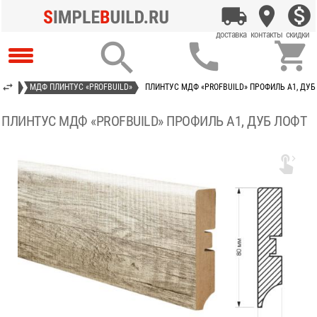



ЬНЫЙ
МДФ ПЛИНТУС «PROFBUILD»
ПЛИНТУС МДФ «PROFBUILD» ПРОФИЛЬ А1, ДУБ
ПЛИНТУС МДФ «PROFBUILD» ПРОФИЛЬ А1, ДУБ ЛОФТ
