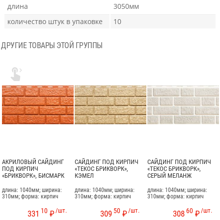
длина
3050мм
количество штук в упаковке
10
ДРУГИЕ ТОВАРЫ ЭТОЙ ГРУППЫ

АКРИЛОВЫЙ САЙДИНГ
САЙДИНГ ПОД КИРПИЧ
САЙДИНГ ПОД КИРПИЧ
ПОД КИРПИЧ
«ТЕКОС БРИКВОРК»,
«ТЕКОС БРИКВОРК»,
«БРИКВОРК», БИСМАРК
КЭМЕЛ
СЕРЫЙ МЕЛАНЖ
длина: 1040мм; ширина:
длина: 1040мм; ширина:
длина: 1040мм; ширина:
310мм; форма: кирпич
310мм; форма: кирпич
310мм; форма: кирпич
10
/шт.
50
/шт.
60
/шт.
331
₽
309
₽
308
₽