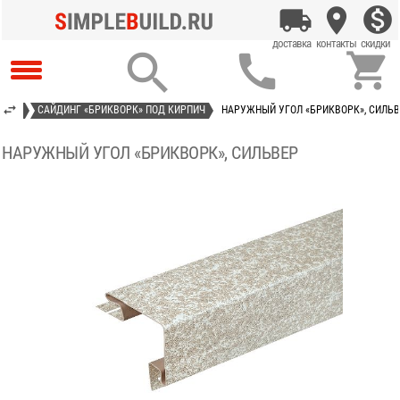



КОС»
САЙДИНГ «БРИКВОРК» ПОД КИРПИЧ
НАРУЖНЫЙ УГОЛ «БРИКВОРК», СИЛЬ
НАРУЖНЫЙ УГОЛ «БРИКВОРК», СИЛЬВЕР