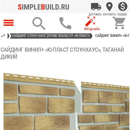




АСТ»
САЙДИНГ СТОУН ХАУС [STONE HOUSE] ОТ «Ю-ПЛАСТ»
САЙДИНГ ВИНИЛ+ «Ю-П
САЙДИНГ ВИНИЛ+ «Ю-ПЛАСТ СТОУНХАУС», ТАГАНАЙ
ДИКИЙ