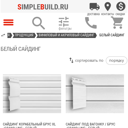




ЛАВНАЯ
ПРОДУКЦИЯ
ВИНИЛОВЫЙ И АКРИЛОВЫЙ САЙДИНГ
БЕЛЫЙ САЙДИНГ
БЕЛЫЙ САЙДИНГ
cортировать по
порядку
САЙДИНГ КОРАБЕЛЬНЫЙ БРУС XL
САЙДИНГ ПОД ВАГОНКУ / БРУС