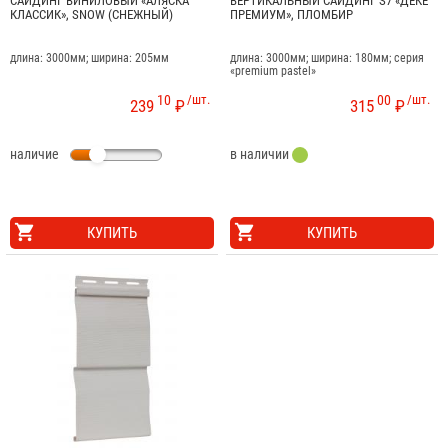
САЙДИНГ ВИНИЛОВЫЙ «АЛЯСКА
ВЕРТИКАЛЬНЫЙ САЙДИНГ S7 «ДЁКЕ
КЛАССИК», SNOW (СНЕЖНЫЙ)
ПРЕМИУМ», ПЛОМБИР
длина: 3000мм; ширина: 205мм
длина: 3000мм; ширина: 180мм; серия
«premium pastel»
10
/шт.
00
/шт.
239
₽
315
₽
наличие
в наличии
КУПИТЬ
КУПИТЬ