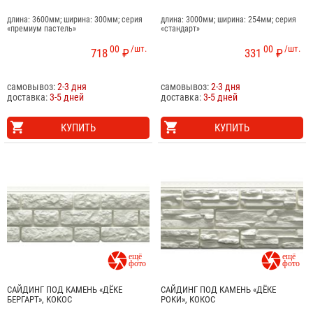
длина: 3600мм; ширина: 300мм; серия
длина: 3000мм; ширина: 254мм; серия
«премиум пастель»
«стандарт»
00
/шт.
00
/шт.
718
₽
331
₽
самовывоз:
2-3 дня
самовывоз:
2-3 дня
доставка:
3-5 дней
доставка:
3-5 дней
КУПИТЬ
КУПИТЬ


САЙДИНГ ПОД КАМЕНЬ «ДЁКЕ
САЙДИНГ ПОД КАМЕНЬ «ДЁКЕ
БЕРГАРТ», КОКОС
РОКИ», КОКОС