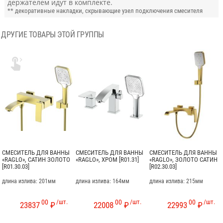
держателем идут в комплекте.
** декоративные накладки, скрывающие узел подключения смесителя
ДРУГИЕ ТОВАРЫ ЭТОЙ ГРУППЫ

СМЕСИТЕЛЬ ДЛЯ ВАННЫ
СМЕСИТЕЛЬ ДЛЯ ВАННЫ
СМЕСИТЕЛЬ ДЛЯ ВАННЫ
«RAGLO», САТИН ЗОЛОТО
«RAGLO», ХРОМ [R01.31]
«RAGLO», ЗОЛОТО САТИН
[R01.30.03]
[R02.30.03]
длина излива: 201мм
длина излива: 164мм
длина излива: 215мм
00
/шт.
00
/шт.
00
/шт.
23837
₽
22008
₽
22993
₽