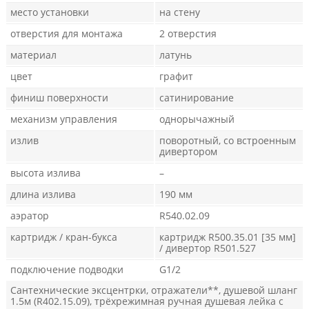
место установки
на стену
отверстия для монтажа
2 отверстия
материал
латунь
цвет
графит
финиш поверхности
сатинирование
механизм управления
однорычажный
излив
поворотный, со встроенным
дивертором
высота излива
–
длина излива
190 мм
аэратор
R540.02.09
картридж / кран-букса
картридж R500.35.01 [35 мм]
/ дивертор R501.527
подключение подводки
G1/2
Сантехнические эксцентрки, отражатели**, душевой шланг
1.5м (R402.15.09), трёхрежимная ручная душевая лейка с