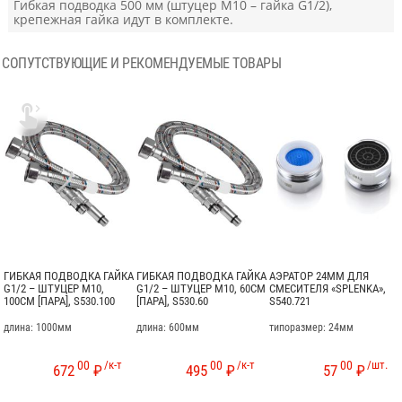
Гибкая подводка 500 мм (штуцер М10 – гайка G1/2),
крепежная гайка идут в комплекте.
СОПУТСТВУЮЩИЕ И РЕКОМЕНДУЕМЫЕ ТОВАРЫ

ГИБКАЯ ПОДВОДКА ГАЙКА
ГИБКАЯ ПОДВОДКА ГАЙКА
АЭРАТОР 24ММ ДЛЯ
G1/2 – ШТУЦЕР М10,
G1/2 – ШТУЦЕР М10, 60СМ
СМЕСИТЕЛЯ «SPLENKA»,
100СМ [ПАРА], S530.100
[ПАРА], S530.60
S540.721
длина: 1000мм
длина: 600мм
типоразмер: 24мм
00
/к-т
00
/к-т
00
/шт.
672
₽
495
₽
57
₽