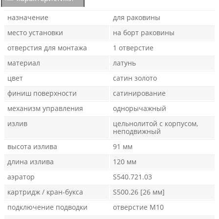
назначение
для раковины
место установки
на борт раковины
отверстия для монтажа
1 отверстие
материал
латунь
цвет
сатин золото
финиш поверхности
сатинирование
механизм управления
однорычажный
излив
цельнолитой с корпусом,
неподвижный
высота излива
91 мм
длина излива
120 мм
аэратор
S540.721.03
картридж / кран-букса
S500.26 [26 мм]
подключение подводки
отверстие М10