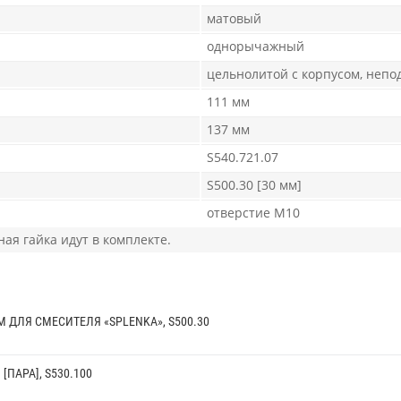
матовый
однорычажный
цельнолитой с корпусом, неп
111 мм
137 мм
S540.721.07
S500.30 [30 мм]
отверстие М10
ная гайка идут в комплекте.
 ДЛЯ СМЕСИТЕЛЯ «SPLENKA», S500.30
[ПАРА], S530.100