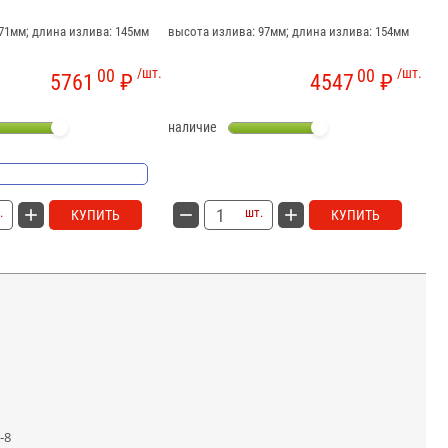
71мм; длина излива: 145мм
высота излива: 97мм; длина излива: 154мм
выс
00
/шт.
00
/шт.
5761
₽
4547
₽
наличие
на
.
шт.
КУПИТЬ
КУПИТЬ
-8