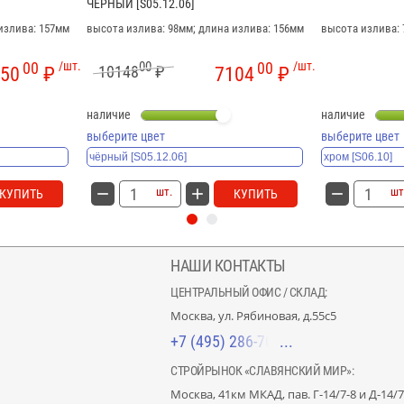
ЧЁРНЫЙ [S05.12.06]
излива: 157мм
высота излива: 98мм; длина излива: 156мм
высота излива: 
00
/шт.
00
00
/шт.
10148
₽
50
₽
7104
₽
наличие
наличие
выберите цвет
выберите цвет
шт.
шт
КУПИТЬ
КУПИТЬ
НАШИ КОНТАКТЫ
ЦЕНТРАЛЬНЫЙ ОФИС / СКЛАД:
Москва, ул. Рябиновая, д.55с5
+7 (495) 286-70-40
СТРОЙРЫНОК «СЛАВЯНСКИЙ МИР»:
Москва, 41км МКАД, пав. Г-14/7-8 и Д-14/7