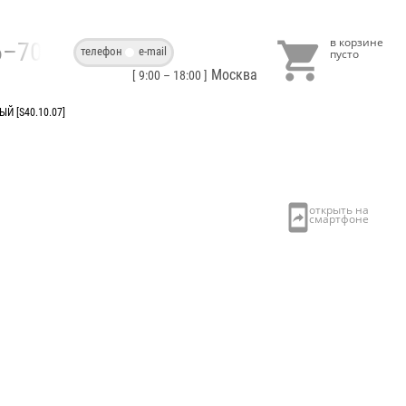

86–70–40
телефон
e-mail
Москва
[ 9:00 – 18:00 ]
Й [S40.10.07]