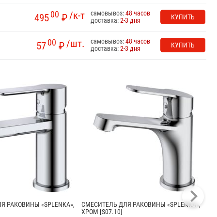
самовывоз:
48 часов
00
/к-т
495
₽
КУПИТЬ
доставка:
2-3 дня
самовывоз:
48 часов
00
/шт.
57
₽
КУПИТЬ
доставка:
2-3 дня
Я РАКОВИНЫ «SPLENKA»,
СМЕСИТЕЛЬ ДЛЯ РАКОВИНЫ «SPLENKA»,
СМ
ХРОМ [S07.10]
ХРО