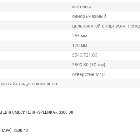
матовый
однорычажный
цельнолитой с корпусом, неп
255 мм
170 мм
S540.721.06
S500.30 [30 мм]
отверстие М10
ная гайка идут в комплекте.
 ДЛЯ СМЕСИТЕЛЯ «SPLENKA», S500.30
ПАРА], S530.40