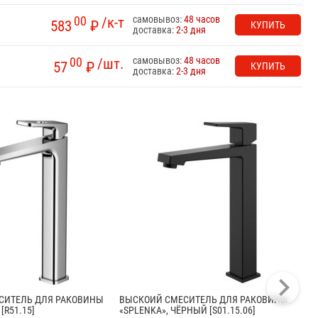
самовывоз:
48 часов
00
/к-т
583
₽
КУПИТЬ
доставка:
2-3 дня
самовывоз:
48 часов
00
/шт.
57
₽
КУПИТЬ
доставка:
2-3 дня
СИТЕЛЬ ДЛЯ РАКОВИНЫ
ВЫСКОИЙ СМЕСИТЕЛЬ ДЛЯ РАКОВИНЫ
ВЫ
[R51.15]
«SPLENKA», ЧЁРНЫЙ [S01.15.06]
«SP