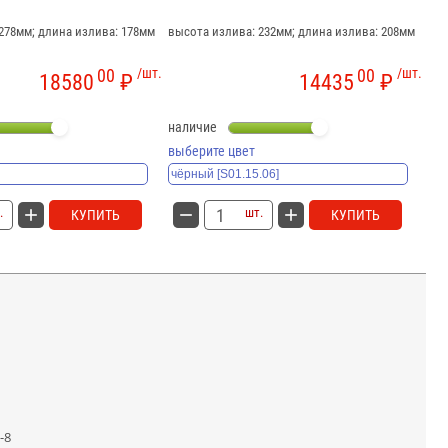
278мм; длина излива: 178мм
высота излива: 232мм; длина излива: 208мм
выс
00
/шт.
00
/шт.
18580
₽
14435
₽
наличие
на
выберите цвет
вы
.
шт.
КУПИТЬ
КУПИТЬ
-8