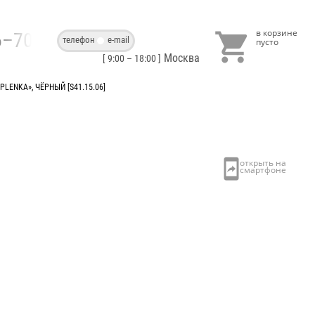

86–70–40
телефон
e-mail
Москва
[ 9:00 – 18:00 ]
ENKA», ЧЁРНЫЙ [S41.15.06]