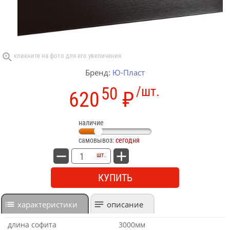
Бренд:
Ю-Пласт
50
/шт.
620
₽
наличие
самовывоз:
сегодня
шт.
КУПИТЬ
характеристики
описание
длина софита
3000мм