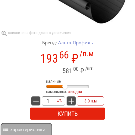
Бренд:
Альта-Профиль
66
/п.м
193
₽
00
/шт.
581
₽
наличие
самовывоз:
сегодня
шт.
3.0 п.м
КУПИТЬ
характеристики