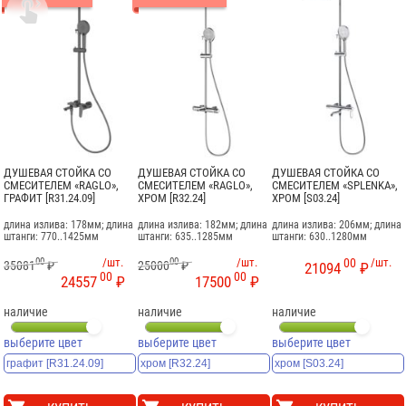

ДУШЕВАЯ СТОЙКА СО
ДУШЕВАЯ СТОЙКА СО
ДУШЕВАЯ СТОЙКА СО
СМЕСИТЕЛЕМ «RAGLO»,
СМЕСИТЕЛЕМ «RAGLO»,
СМЕСИТЕЛЕМ «SPLENKA»,
ГРАФИТ [R31.24.09]
ХРОМ [R32.24]
ХРОМ [S03.24]
длина излива: 178мм; длина
длина излива: 182мм; длина
длина излива: 206мм; длина
штанги: 770..1425мм
штанги: 635..1285мм
штанги: 630..1280мм
00
/шт.
00
/шт.
00
/шт.
35081
₽
25000
₽
21094
₽
00
00
24557
₽
17500
₽
наличие
наличие
наличие
выберите цвет
выберите цвет
выберите цвет