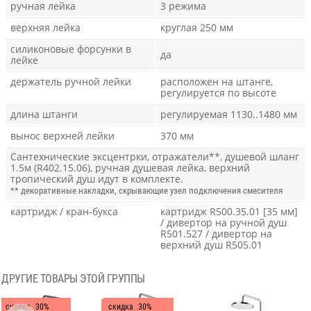
ручная лейка
3 режима
верхняя лейка
круглая 250 мм
силиконовые форсунки в
да
лейке
держатель ручной лейки
расположен на штанге,
регулируется по высоте
длина штанги
регулируемая 1130..1480 мм
вынос верхней лейки
370 мм
Сантехнические эксцентрки, отражатели**, душевой шланг
1.5м (R402.15.06), ручная душевая лейка, верхний
тропический душ идут в комплекте.
** декоративные накладки, скрывающие узел подключения смесителя
картридж / кран-букса
картридж R500.35.01 [35 мм]
/ дивертор на ручной душ
R501.527 / дивертор на
верхний душ R505.01
ДРУГИЕ ТОВАРЫ ЭТОЙ ГРУППЫ
скидка
30%
скидка
30%