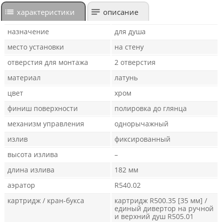
характеристики
описание
назначение
для душа
место установки
на стену
отверстия для монтажа
2 отверстия
материал
латунь
цвет
хром
финиш поверхности
полировка до глянца
механизм управления
однорычажный
излив
фиксированный
высота излива
–
длина излива
182 мм
аэратор
R540.02
картридж / кран-букса
картридж R500.35 [35 мм] /
единый дивертор на ручной
и верхний душ R505.01