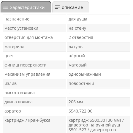
характеристики
описание
назначение
для душа
место установки
на стену
отверстия для монтажа
2 отверстия
материал
латунь
цвет
чёрный
финиш поверхности
матовый
механизм управления
однорычажный
излив
поворотный
высота излива
–
длина излива
206 мм
аэратор
S540.722.06
картридж / кран-букса
картридж S500.30 [30 мм] /
дивертор на ручной душ
S501.527 / дивертор на