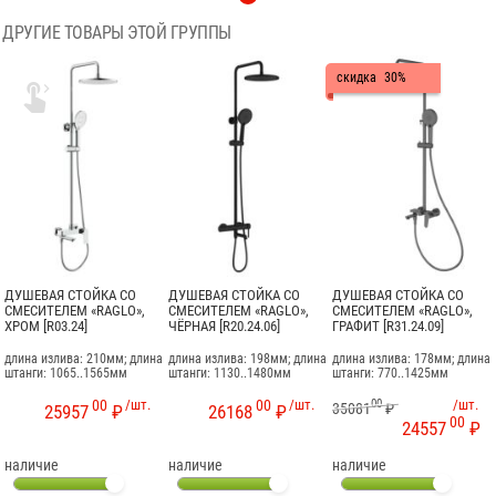
ДРУГИЕ ТОВАРЫ ЭТОЙ ГРУППЫ
скидка
30%

ДУШЕВАЯ СТОЙКА СО
ДУШЕВАЯ СТОЙКА СО
ДУШЕВАЯ СТОЙКА СО
СМЕСИТЕЛЕМ «RAGLO»,
СМЕСИТЕЛЕМ «RAGLO»,
СМЕСИТЕЛЕМ «RAGLO»,
ХРОМ [R03.24]
ЧЁРНАЯ [R20.24.06]
ГРАФИТ [R31.24.09]
длина излива: 210мм; длина
длина излива: 198мм; длина
длина излива: 178мм; длина
штанги: 1065..1565мм
штанги: 1130..1480мм
штанги: 770..1425мм
00
/шт.
00
/шт.
00
/шт.
35081
₽
25957
₽
26168
₽
00
24557
₽
наличие
наличие
наличие