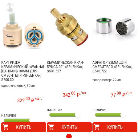

КАРТРИДЖ
КЕРАМИЧЕСКАЯ КРАН-
АЭРАТОР 22ММ ДЛЯ
КЕРАМИЧЕСКИЙ «WANHAI
БУКСА 90° «SPLENKA»,
СМЕСИТЕЛЯ «SPLENKA»,
[ВАНХАИ]» 30ММ ДЛЯ
S501.527
S540.722
СМЕСИТЕЛЯ «SPLENKA»,
S500.30
типоразмер: 22мм
однорычажный, 30мм
00
/шт.
00
/шт.
342
₽
77
₽
00
/шт.
322
₽
наличие
наличие
наличие
КУПИТЬ
КУПИТЬ
КУПИТЬ