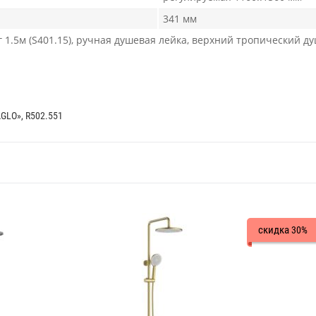
341 мм
1.5м (S401.15), ручная душевая лейка, верхний тропический ду
LO», R502.551
скидка
30%