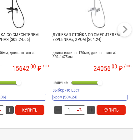
ЙКА СО СМЕСИТЕЛЕМ
ДУШЕВАЯ СТОЙКА СО СМЕСИТЕЛЕМ
ДУ
НАЯ [S03.24.06]
«SPLENKA», ХРОМ [S04.24]
«SP
06мм; длина штанги:
длина излива: 170мм; длина штанги:
дли
820..1475мм
640
00
/шт.
00
/шт.
15642
₽
24056
₽
наличие
на
выберите цвет
вы
.
шт.
КУПИТЬ
КУПИТЬ