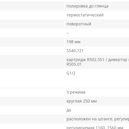
полировка до глянца
термостатический
поворотный
–
198 мм
S540.721
картридж R502.551 / дивертор
R505.01
G1/2
3 режима
круглая 250 мм
да
расположен на штанге, регули
регулируемая 1160..1560 мм