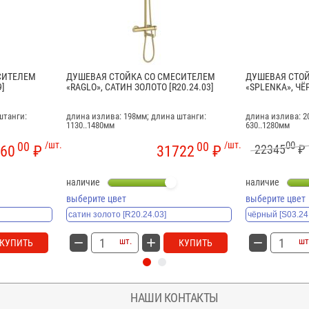
СИТЕЛЕМ
ДУШЕВАЯ СТОЙКА СО СМЕСИТЕЛЕМ
ДУШЕВАЯ СТО
9]
«RAGLO», САТИН ЗОЛОТО [R20.24.03]
«SPLENKA», ЧЁР
штанги:
длина излива: 198мм; длина штанги:
длина излива: 2
1130..1480мм
630..1280мм
00
/шт.
00
/шт.
00
22345
₽
60
₽
31722
₽
наличие
наличие
выберите цвет
выберите цвет
шт.
шт
КУПИТЬ
КУПИТЬ
НАШИ КОНТАКТЫ