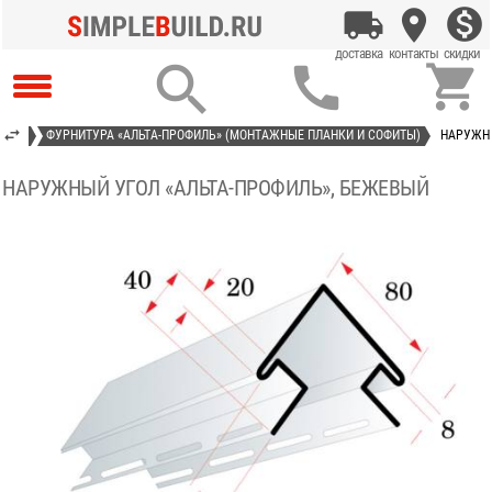



ИЛЬ»
ФУРНИТУРА «АЛЬТА-ПРОФИЛЬ» (МОНТАЖНЫЕ ПЛАНКИ И СОФИТЫ)
НАРУЖНЫ
НАРУЖНЫЙ УГОЛ «АЛЬТА-ПРОФИЛЬ», БЕЖЕВЫЙ