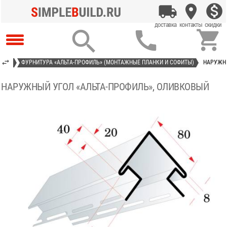



ИЛЬ»
ФУРНИТУРА «АЛЬТА-ПРОФИЛЬ» (МОНТАЖНЫЕ ПЛАНКИ И СОФИТЫ)
НАРУЖНЫ
НАРУЖНЫЙ УГОЛ «АЛЬТА-ПРОФИЛЬ», ОЛИВКОВЫЙ