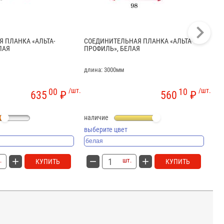
 ПЛАНКА «АЛЬТА-
СОЕДИНИТЕЛЬНАЯ ПЛАНКА «АЛЬТА-
СТ
ЛАЯ
ПРОФИЛЬ», БЕЛАЯ
длина: 3000мм
дли
00
/шт.
10
/шт.
635
₽
560
₽
наличие
на
выберите цвет
.
шт.
КУПИТЬ
КУПИТЬ