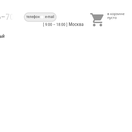

86–70–40
телефон
e-mail
Москва
[ 9:00 – 18:00 ]
ВЫЙ