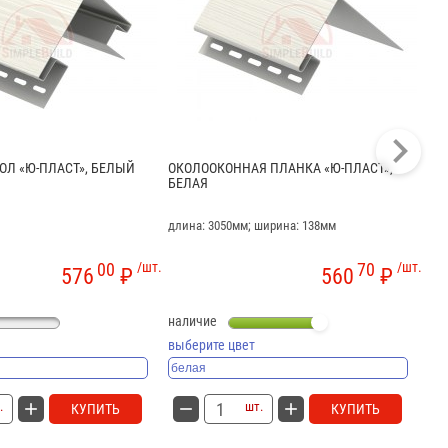
Л «Ю-ПЛАСТ», БЕЛЫЙ
ОКОЛООКОННАЯ ПЛАНКА «Ю-ПЛАСТ»,
СО
БЕЛАЯ
БЕ
длина: 3050мм; ширина: 138мм
дли
00
/шт.
70
/шт.
576
₽
560
₽
наличие
на
выберите цвет
вы
.
шт.
КУПИТЬ
КУПИТЬ