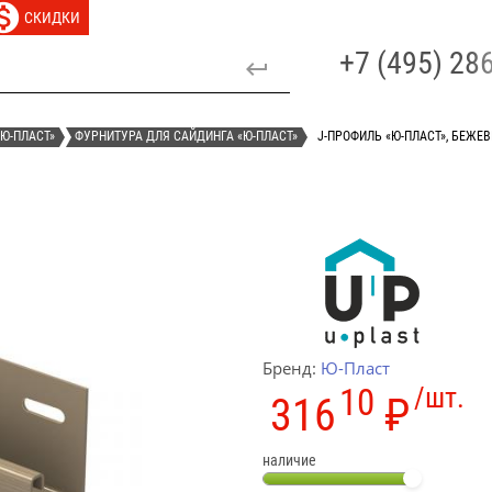
СКИДКИ
+7 (495) 2
Ю-ПЛАСТ»
ФУРНИТУРА ДЛЯ САЙДИНГА «Ю-ПЛАСТ»
J-ПРОФИЛЬ «Ю-ПЛАСТ», БЕЖЕ
Бренд:
Ю-Пласт
10
/шт.
316
₽
наличие