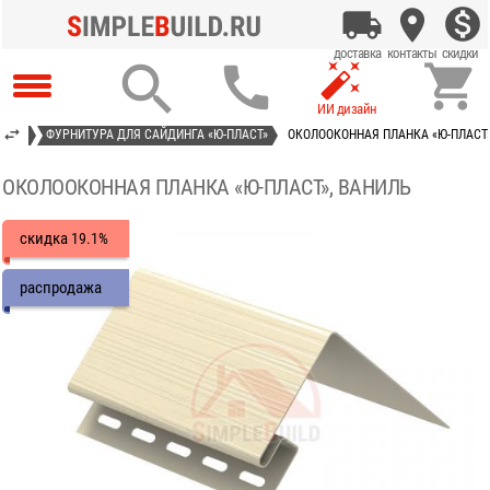




АСТ»
ФУРНИТУРА ДЛЯ САЙДИНГА «Ю-ПЛАСТ»
ОКОЛООКОННАЯ ПЛАНКА «Ю-ПЛАСТ»
ОКОЛООКОННАЯ ПЛАНКА «Ю-ПЛАСТ», ВАНИЛЬ
скидка
19.1%
распродажа