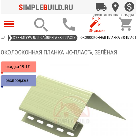




АСТ»
ФУРНИТУРА ДЛЯ САЙДИНГА «Ю-ПЛАСТ»
ОКОЛООКОННАЯ ПЛАНКА «Ю-ПЛАСТ»
ОКОЛООКОННАЯ ПЛАНКА «Ю-ПЛАСТ», ЗЕЛЁНАЯ
скидка
19.1%
распродажа