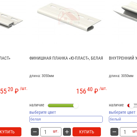
ЛАСТ»
ФИНИШНАЯ ПЛАНКА «Ю-ПЛАСТ», БЕЛАЯ
ВНУТРЕННИЙ У
длина: 3050мм
длина: 3050мм
20
/шт.
40
/шт.
55
₽
156
₽
наличие
наличие
выберите цвет
выберите цвет
шт.
шт
КУПИТЬ
КУПИТЬ