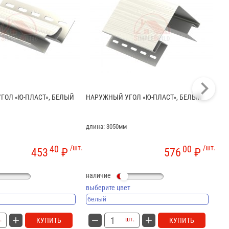
ГОЛ «Ю-ПЛАСТ», БЕЛЫЙ
НАРУЖНЫЙ УГОЛ «Ю-ПЛАСТ», БЕЛЫЙ
ОК
БЕ
длина: 3050мм
дли
40
/шт.
00
/шт.
453
₽
576
₽
наличие
на
выберите цвет
вы
.
шт.
КУПИТЬ
КУПИТЬ