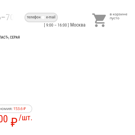

86–70–40
телефон
e-mail
Москва
[ 9:00 – 16:00 ]
АСТ», СЕРАЯ
номия:
153.6 ₽
00
/шт.
₽