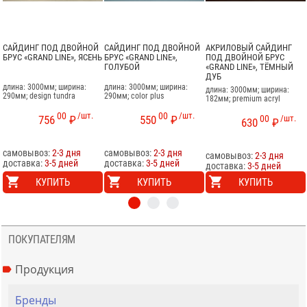
САЙДИНГ ПОД ДВОЙНОЙ
САЙДИНГ ПОД ДВОЙНОЙ
АКРИЛОВЫЙ САЙДИНГ
БРУС «GRAND LINE», ЯСЕНЬ
БРУС «GRAND LINE»,
ПОД ДВОЙНОЙ БРУС
ГОЛУБОЙ
«GRAND LINE», ТЁМНЫЙ
ДУБ
длина: 3000мм; ширина:
длина: 3000мм; ширина:
длина: 3000мм; ширина:
290мм; design tundra
290мм; color plus
182мм; premium acryl
00
/шт.
00
/шт.
00
/шт.
756
₽
550
₽
630
₽
самовывоз:
2-3 дня
самовывоз:
2-3 дня
самовывоз:
2-3 дня
доставка:
3-5 дней
доставка:
3-5 дней
доставка:
3-5 дней
КУПИТЬ
КУПИТЬ
КУПИТЬ
ПОКУПАТЕЛЯМ
Продукция
Бренды