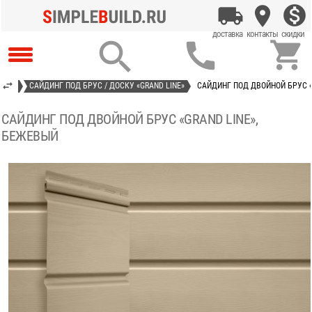



INE»
САЙДИНГ ПОД БРУС / ДОСКУ «GRAND LINE»
САЙДИНГ ПОД ДВОЙНОЙ БРУС «
САЙДИНГ ПОД ДВОЙНОЙ БРУС «GRAND LINE»,
БЕЖЕВЫЙ