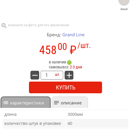
Бренд:
Grand Line
00
/шт.
458
₽
в наличии
самовывоз:
2-3 дня
шт.
КУПИТЬ
характеристики
описание
длина
3000мм
количество штук в упаковке
40