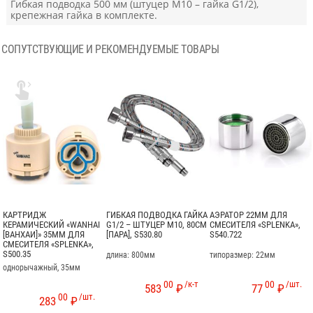
Гибкая подводка 500 мм (штуцер М10 – гайка G1/2),
крепежная гайка в комплекте.
СОПУТСТВУЮЩИЕ И РЕКОМЕНДУЕМЫЕ ТОВАРЫ

КАРТРИДЖ
ГИБКАЯ ПОДВОДКА ГАЙКА
АЭРАТОР 22ММ ДЛЯ
КЕРАМИЧЕСКИЙ «WANHAI
G1/2 – ШТУЦЕР М10, 80СМ
СМЕСИТЕЛЯ «SPLENKA»,
[ВАНХАИ]» 35ММ ДЛЯ
[ПАРА], S530.80
S540.722
СМЕСИТЕЛЯ «SPLENKA»,
S500.35
длина: 800мм
типоразмер: 22мм
однорычажный, 35мм
00
/к-т
00
/шт.
583
₽
77
₽
00
/шт.
283
₽