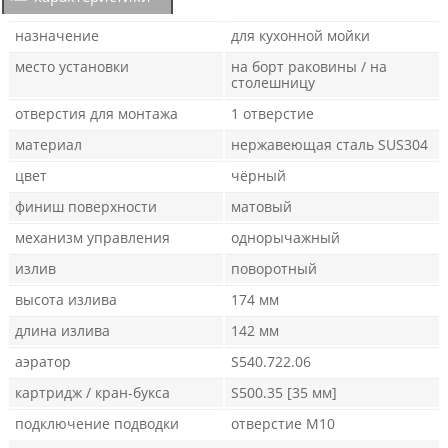
назначение
для кухонной мойки
место установки
на борт раковины / на
столешницу
отверстия для монтажа
1 отверстие
материал
нержавеющая сталь SUS304
цвет
чёрный
финиш поверхности
матовый
механизм управления
однорычажный
излив
поворотный
высота излива
174 мм
длина излива
142 мм
аэратор
S540.722.06
картридж / кран-букса
S500.35 [35 мм]
подключение подводки
отверстие М10