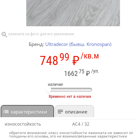
Бренд:
Ultradecor (бывш. Kronospan)
99
/кв.м
748
₽
75
/уп.
1662
₽
наличие
Временно нет в наличии
характеристики
описание
износостойкость
AC4 / 32
обратите внимание: класс изностойкости ламината не зависит от
толщины его основы, это не взаимосвязанные характеристики