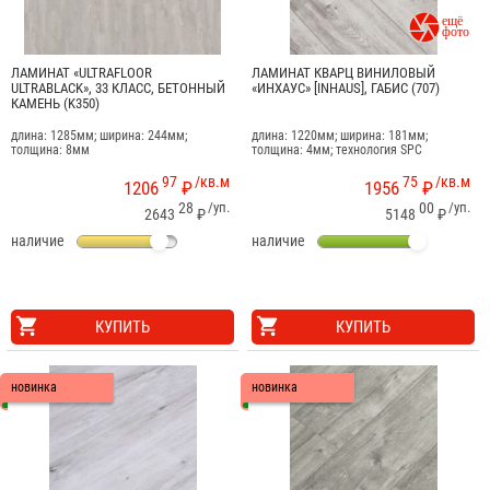

ЛАМИНАТ «ULTRAFLOOR
ЛАМИНАТ КВАРЦ ВИНИЛОВЫЙ
ULTRABLACK», 33 КЛАСС, БЕТОННЫЙ
«ИНХАУС» [INHAUS], ГАБИС (707)
КАМЕНЬ (K350)
длина: 1285мм; ширина: 244мм;
длина: 1220мм; ширина: 181мм;
толщина: 8мм
толщина: 4мм; технология SPC
97
/кв.м
75
/кв.м
1206
₽
1956
₽
28
/уп.
00
/уп.
2643
₽
5148
₽
наличие
наличие
КУПИТЬ
КУПИТЬ
новинка
новинка