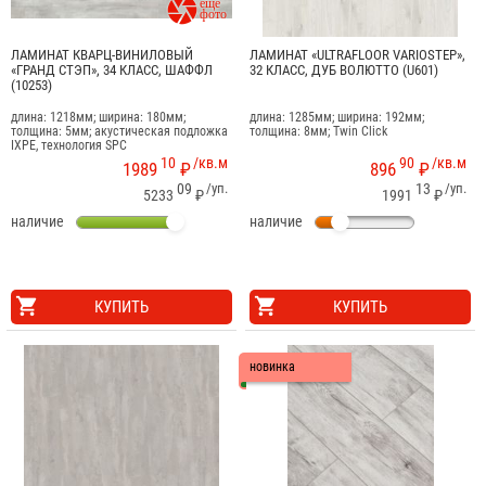

ЛАМИНАТ КВАРЦ-ВИНИЛОВЫЙ
ЛАМИНАТ «ULTRAFLOOR VARIOSTEP»,
«ГРАНД СТЭП», 34 КЛАСС, ШАФФЛ
32 КЛАСС, ДУБ ВОЛЮТТО (U601)
(10253)
длина: 1218мм; ширина: 180мм;
длина: 1285мм; ширина: 192мм;
толщина: 5мм; акустическая подложка
толщина: 8мм; Twin Click
IXPE, технология SPC
10
/кв.м
90
/кв.м
1989
₽
896
₽
09
/уп.
13
/уп.
5233
₽
1991
₽
наличие
наличие
КУПИТЬ
КУПИТЬ
новинка