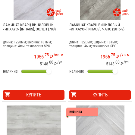


ЛАМИНАТ КВАРЦ ВИНИЛОВЫЙ
ЛАМИНАТ КВАРЦ ВИНИЛОВЫЙ
«ИНХАУС» [INHAUS], ЗОЛЕН (708)
«ИНХАУС» [INHAUS], ЧАНС (2016-9)
длина: 1220мм; ширина: 181мм;
длина: 1220мм; ширина: 181мм;
толщина: 4мм; технология SPC
толщина: 4мм; технология SPC
75
/кв.м
75
/кв.м
1956
₽
1956
₽
00
/уп.
00
/уп.
5148
₽
5148
₽
наличие
наличие
КУПИТЬ
КУПИТЬ
новинка