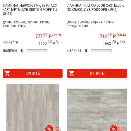
ЛАМИНАТ «ЕВРОХОУМ», 33 КЛАСС,
ЛАМИНАТ «ULTRAFLOOR CASTELLO»,
«ART [АРТ]» ДУБ СВЯТОЙ МОРИТЦ
32 КЛАСС, ДУБ РОКФОРД (5946)
(8461)
длина: 1285мм; ширина: 192мм;
длина: 1285мм; ширина: 192мм;
толщина: 12мм
толщина: 8мм
02
/кв.м
99
/кв.м
777
₽
748
₽
42
00
/уп.
75
/уп.
1774
₽
1150
₽
1662
₽
наличие
наличие
КУПИТЬ
КУПИТЬ

