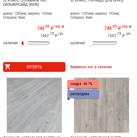
32 КЛАСС, СПЛАВНОЙ ЛЕС
32 КЛАСС, ТОРНАДО ДУБ (K395)
СИЛЬВЕРСАЙД (K039)
длина: 1285мм; ширина: 192мм;
длина: 1285мм; ширина: 192мм;
толщина: 8мм
толщина: 8мм
99
/кв.м
99
/кв.м
748
₽
748
₽
75
/уп.
75
/уп.
1662
₽
1662
₽
наличие
наличие
КУПИТЬ
Временно нет в наличии
скидка
46.7%
распродажа