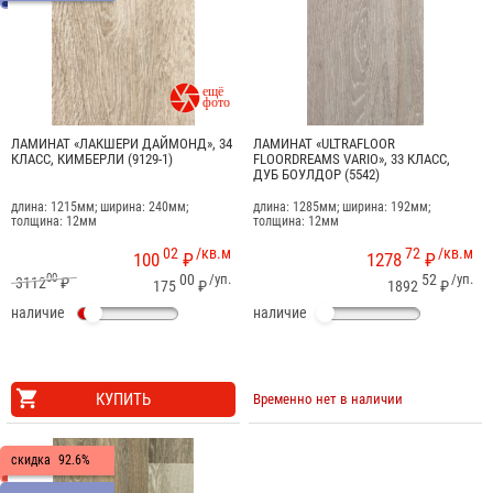

ЛАМИНАТ «ЛАКШЕРИ ДАЙМОНД», 34
ЛАМИНАТ «ULTRAFLOOR
КЛАСС, КИМБЕРЛИ (9129-1)
FLOORDREAMS VARIO», 33 КЛАСС,
ДУБ БОУЛДОР (5542)
длина: 1215мм; ширина: 240мм;
длина: 1285мм; ширина: 192мм;
толщина: 12мм
толщина: 12мм
02
/кв.м
72
/кв.м
100
₽
1278
₽
00
00
/уп.
52
/уп.
3112
₽
175
₽
1892
₽
наличие
наличие
КУПИТЬ
Временно нет в наличии
скидка
92.6%