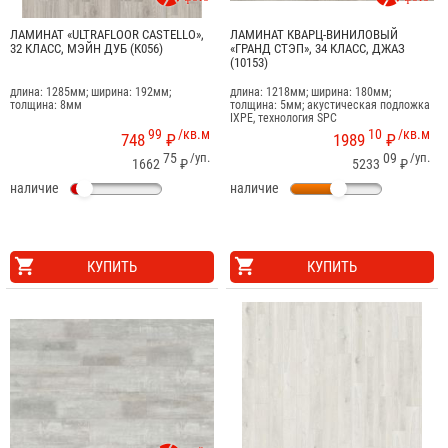
ЛАМИНАТ «ULTRAFLOOR CASTELLO»,
ЛАМИНАТ КВАРЦ-ВИНИЛОВЫЙ
32 КЛАСС, МЭЙН ДУБ (К056)
«ГРАНД СТЭП», 34 КЛАСС, ДЖАЗ
(10153)
длина: 1285мм; ширина: 192мм;
длина: 1218мм; ширина: 180мм;
толщина: 8мм
толщина: 5мм; акустическая подложка
IXPE, технология SPC
99
/кв.м
10
/кв.м
748
₽
1989
₽
75
/уп.
09
/уп.
1662
₽
5233
₽
наличие
наличие
КУПИТЬ
КУПИТЬ