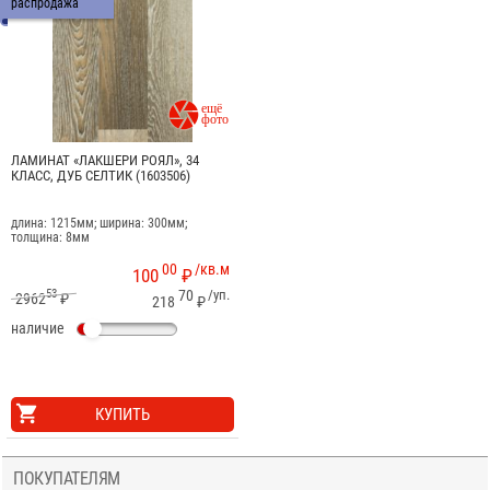
распродажа

ЛАМИНАТ «ЛАКШЕРИ РОЯЛ», 34
КЛАСС, ДУБ СЕЛТИК (1603506)
длина: 1215мм; ширина: 300мм;
толщина: 8мм
00
/кв.м
100
₽
53
70
/уп.
2962
₽
218
₽
наличие
КУПИТЬ
ПОКУПАТЕЛЯМ