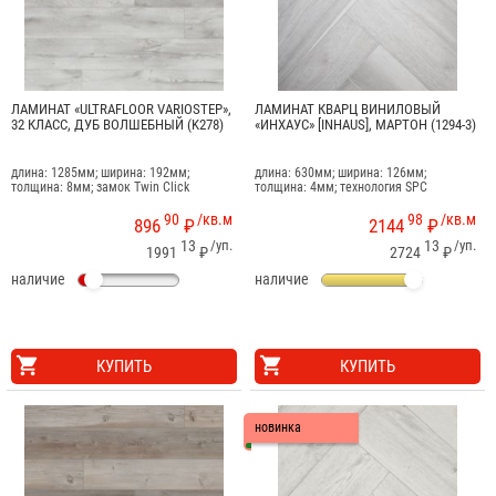
ЛАМИНАТ «ULTRAFLOOR VARIOSTEP»,
ЛАМИНАТ КВАРЦ ВИНИЛОВЫЙ
32 КЛАСС, ДУБ ВОЛШЕБНЫЙ (K278)
«ИНХАУС» [INHAUS], МАРТОН (1294-3)
длина: 1285мм; ширина: 192мм;
длина: 630мм; ширина: 126мм;
толщина: 8мм; замок Twin Click
толщина: 4мм; технология SPC
90
/кв.м
98
/кв.м
896
₽
2144
₽
13
/уп.
13
/уп.
1991
₽
2724
₽
наличие
наличие
КУПИТЬ
КУПИТЬ
новинка