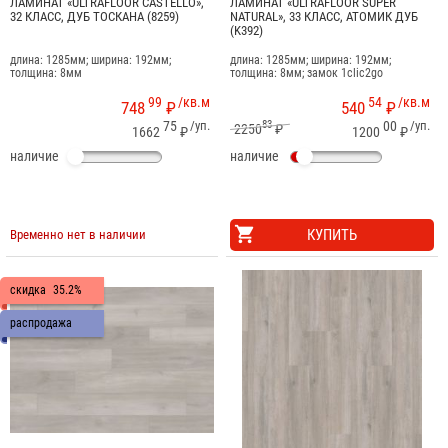
ЛАМИНАТ «ULTRAFLOOR CASTELLO»,
ЛАМИНАТ «ULTRAFLOOR SUPER
32 КЛАСС, ДУБ ТОСКАНА (8259)
NATURAL», 33 КЛАСС, АТОМИК ДУБ
(K392)
длина: 1285мм; ширина: 192мм;
длина: 1285мм; ширина: 192мм;
толщина: 8мм
толщина: 8мм; замок 1clic2go
99
/кв.м
54
/кв.м
748
₽
540
₽
75
/уп.
83
00
/уп.
2250
₽
1662
₽
1200
₽
наличие
наличие
КУПИТЬ
Временно нет в наличии
скидка
35.2%
распродажа