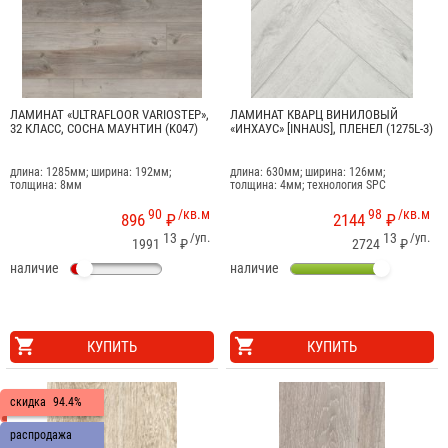
ЛАМИНАТ «ULTRAFLOOR VARIOSTEP»,
ЛАМИНАТ КВАРЦ ВИНИЛОВЫЙ
32 КЛАСС, СОСНА МАУНТИН (K047)
«ИНХАУС» [INHAUS], ПЛЕНЕЛ (1275L-3)
длина: 1285мм; ширина: 192мм;
длина: 630мм; ширина: 126мм;
толщина: 8мм
толщина: 4мм; технология SPC
90
/кв.м
98
/кв.м
896
₽
2144
₽
13
/уп.
13
/уп.
1991
₽
2724
₽
наличие
наличие
КУПИТЬ
КУПИТЬ
скидка
94.4%
распродажа