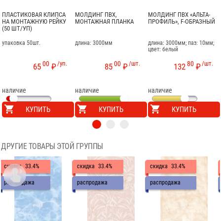
ПЛАСТИКОВАЯ КЛИПСА
МОЛДИНГ ПВХ,
МОЛДИНГ ПВХ «АЛЬТА-
НА МОНТАЖНУЮ РЕЙКУ
МОНТАЖНАЯ ПЛАНКА
ПРОФИЛЬ», F-ОБРАЗНЫЙ
(50 ШТ/УП)
упаковка 50шт.
длина: 3000мм
длина: 3000мм; паз: 10мм;
цвет: белый
00
/уп.
00
/шт.
80
/шт.
65
₽
85
₽
132
₽
наличие
наличие
наличие
КУПИТЬ
КУПИТЬ
КУПИТЬ
ДРУГИЕ ТОВАРЫ ЭТОЙ ГРУППЫ
скидка
33.4%
скидка
33.4%
скидка
33.4%

распродажа
распродажа
распродажа