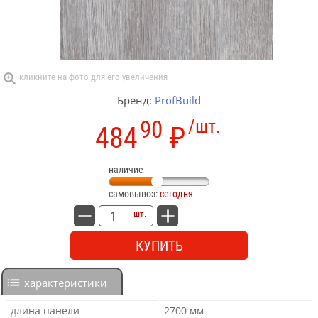
Бренд:
ProfBuild
90
/шт.
484
₽
наличие
самовывоз:
сегодня
шт.
КУПИТЬ
характеристики
длина панели
2700 мм