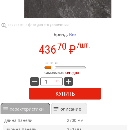
Бренд:
Век
70
/шт.
436
₽
наличие
самовывоз:
сегодня
шт.
КУПИТЬ
характеристики
описание
длина панели
2700 мм
ширина панели
250 мм