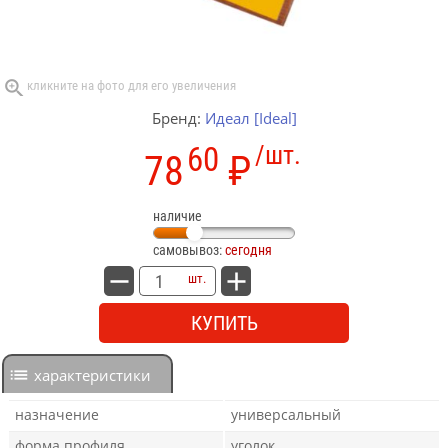
Бренд:
Идеал [Ideal]
60
/шт.
78
₽
наличие
самовывоз:
сегодня
шт.
КУПИТЬ
характеристики
назначение
универсальный
форма профиля
уголок