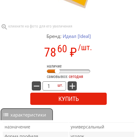
Бренд:
Идеал [Ideal]
60
/шт.
78
₽
наличие
самовывоз:
сегодня
шт.
КУПИТЬ
характеристики
назначение
универсальный
форма профиля
уголок