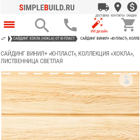




АСТ»
САЙДИНГ ХОКЛА (HOKLA) ОТ Ю-ПЛАСТ
САЙДИНГ ВИНИЛ+ «Ю-ПЛАСТ», КОЛЛ
САЙДИНГ ВИНИЛ+ «Ю-ПЛАСТ», КОЛЛЕКЦИЯ «ХОКЛА»,
ЛИСТВЕННИЦА СВЕТЛАЯ
