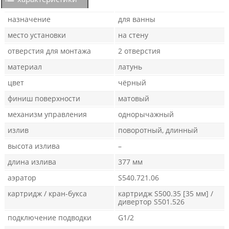
назначение
для ванны
место установки
на стену
отверстия для монтажа
2 отверстия
материал
латунь
цвет
чёрный
финиш поверхности
матовый
механизм управления
однорычажный
излив
поворотный, длинный
высота излива
–
длина излива
377 мм
аэратор
S540.721.06
картридж / кран-букса
картридж S500.35 [35 мм] /
дивертор S501.526
подключение подводки
G1/2