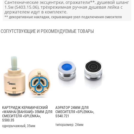
Сантехнические эксцентрки, отражатели**, душевой шланг
1.5м (S403.15.06), трёхрежимная ручная душевая лейка с
держателем идут в комплекте.
** декоративные накладки, скрывающие узел подключения смесителя
СОПУТСТВУЮЩИЕ И РЕКОМЕНДУЕМЫЕ ТОВАРЫ
КАРТРИДЖ КЕРАМИЧЕСКИЙ
АЭРАТОР 24ММ ДЛЯ
«WANHAI [ВАНХАИ]» 35ММ ДЛЯ
СМЕСИТЕЛЯ «SPLENKA»,
СМЕСИТЕЛЯ «SPLENKA»,
S540.721
S500.35
типоразмер: 24мм
однорычажный, 35мм