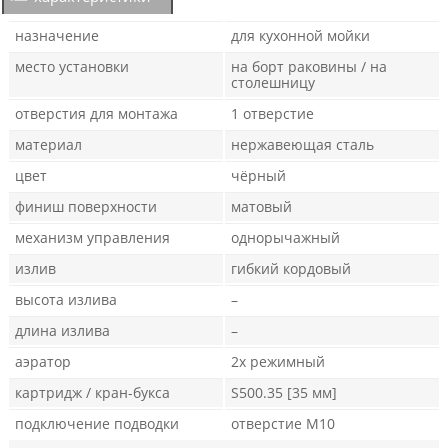
назначение
для кухонной мойки
место установки
на борт раковины / на
столешницу
отверстия для монтажа
1 отверстие
материал
нержавеющая сталь
цвет
чёрный
финиш поверхности
матовый
механизм управления
однорычажный
излив
гибкий кордовый
высота излива
–
длина излива
–
аэратор
2х режимный
картридж / кран-букса
S500.35 [35 мм]
подключение подводки
отверстие М10