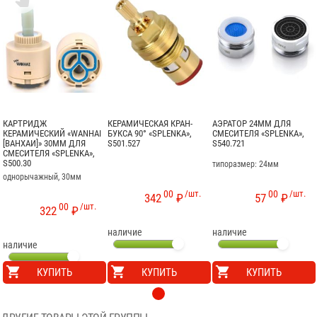
КАРТРИДЖ
КЕРАМИЧЕСКАЯ КРАН-
АЭРАТОР 24ММ ДЛЯ
КЕРАМИЧЕСКИЙ «WANHAI
БУКСА 90° «SPLENKA»,
СМЕСИТЕЛЯ «SPLENKA»,
[ВАНХАИ]» 30ММ ДЛЯ
S501.527
S540.721
СМЕСИТЕЛЯ «SPLENKA»,
S500.30
типоразмер: 24мм
однорычажный, 30мм
00
/шт.
00
/шт.
342
₽
57
₽
00
/шт.
322
₽
наличие
наличие
наличие
КУПИТЬ
КУПИТЬ
КУПИТЬ