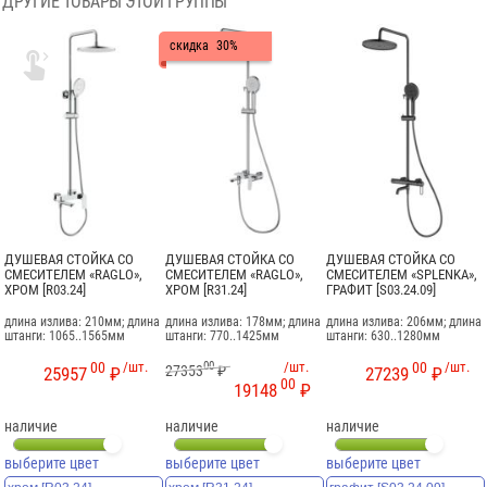
ДРУГИЕ ТОВАРЫ ЭТОЙ ГРУППЫ
скидка
30%

ДУШЕВАЯ СТОЙКА СО
ДУШЕВАЯ СТОЙКА СО
ДУШЕВАЯ СТОЙКА СО
СМЕСИТЕЛЕМ «RAGLO»,
СМЕСИТЕЛЕМ «RAGLO»,
СМЕСИТЕЛЕМ «SPLENKA»,
ХРОМ [R03.24]
ХРОМ [R31.24]
ГРАФИТ [S03.24.09]
длина излива: 210мм; длина
длина излива: 178мм; длина
длина излива: 206мм; длина
штанги: 1065..1565мм
штанги: 770..1425мм
штанги: 630..1280мм
00
/шт.
00
/шт.
00
/шт.
27353
₽
25957
₽
27239
₽
00
19148
₽
наличие
наличие
наличие
выберите цвет
выберите цвет
выберите цвет