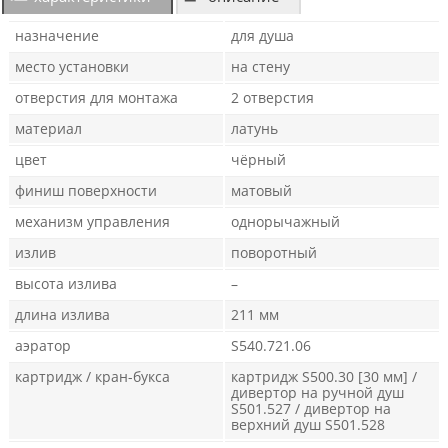
назначение
для душа
место установки
на стену
отверстия для монтажа
2 отверстия
материал
латунь
цвет
чёрный
финиш поверхности
матовый
механизм управления
однорычажный
излив
поворотный
высота излива
–
длина излива
211 мм
аэратор
S540.721.06
картридж / кран-букса
картридж S500.30 [30 мм] /
дивертор на ручной душ
S501.527 / дивертор на
верхний душ S501.528