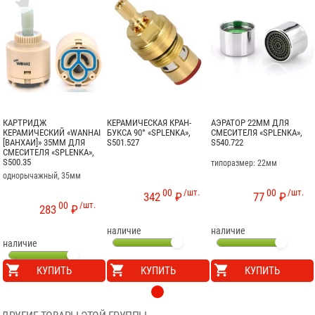
КАРТРИДЖ
КЕРАМИЧЕСКАЯ КРАН-
АЭРАТОР 22ММ ДЛЯ
КЕРАМИЧЕСКИЙ «WANHAI
БУКСА 90° «SPLENKA»,
СМЕСИТЕЛЯ «SPLENKA»,
[ВАНХАИ]» 35ММ ДЛЯ
S501.527
S540.722
СМЕСИТЕЛЯ «SPLENKA»,
S500.35
типоразмер: 22мм
однорычажный, 35мм
00
/шт.
00
/шт.
342
₽
77
₽
00
/шт.
283
₽
наличие
наличие
наличие
КУПИТЬ
КУПИТЬ
КУПИТЬ