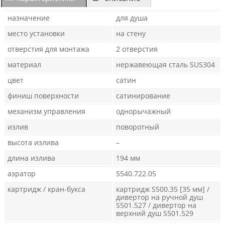
назначение
для душа
место установки
на стену
отверстия для монтажа
2 отверстия
материал
нержавеющая сталь SUS304
цвет
сатин
финиш поверхности
сатинирование
механизм управления
однорычажный
излив
поворотный
высота излива
–
длина излива
194 мм
аэратор
S540.722.05
картридж / кран-букса
картридж S500.35 [35 мм] /
дивертор на ручной душ
S501.527 / дивертор на
верхний душ S501.529