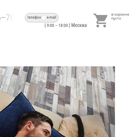

86–70–40
телефон
e-mail
Москва
[ 9:00 – 18:00 ]