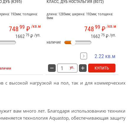
 ДУБ (K395)
КЛАСС, ДУБ НОСТАЛЬГИЯ (8072)
ирина: 192мм; толщина:
длина: 1285мм; ширина: 192мм; толщина:
8мм
99
/кв.м
99
/кв.м
748
₽
748
₽
75
/уп.
75
/уп.
1662
₽
1662
₽
наличие
2.22 кв.м
уп.
КУПИТЬ
наличии
в с высокой нагрузкой на пол, так и для коммерческих
служит вам много лет. Благодаря использованию техники
именяется технология Aquastop, обеспечивающая защиту