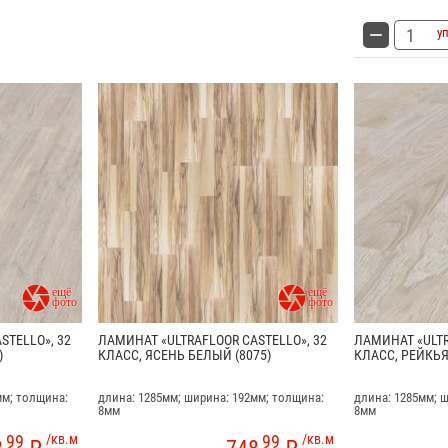
уп


STELLO», 32
ЛАМИНАТ «ULTRAFLOOR CASTELLO», 32
ЛАМИНАТ «ULTR
)
КЛАСС, ЯСЕНЬ БЕЛЫЙ (8075)
КЛАСС, РЕЙКЬЯ
мм; толщина:
длина: 1285мм; ширина: 192мм; толщина:
длина: 1285мм; 
8мм
8мм
99
/кв.м
99
/кв.м