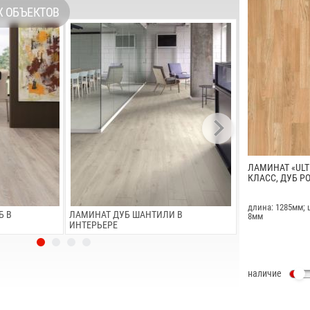
Х ОБЪЕКТОВ
ЛАМИНАТ «ULT
КЛАСС, ДУБ РО
длина: 1285мм; 
Б В
ЛАМИНАТ ДУБ ШАНТИЛИ В
ЛАМИНАТ ДУБ C
8мм
ИНТЕРЬЕРЕ
наличие