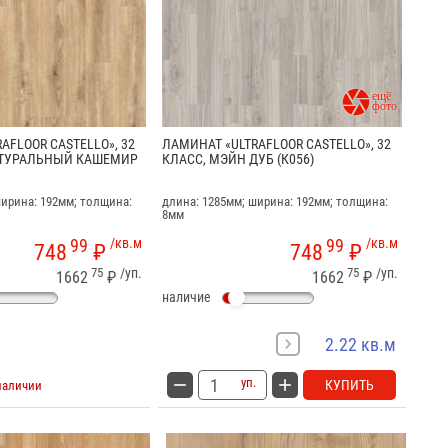

AFLOOR CASTELLO», 32
ЛАМИНАТ «ULTRAFLOOR CASTELLO», 32
АТУРАЛЬНЫЙ КАШЕМИР
КЛАСС, МЭЙН ДУБ (К056)
ширина: 192мм; толщина:
длина: 1285мм; ширина: 192мм; толщина:
8мм
99
/кв.м
99
/кв.м
748
₽
748
₽
75
/уп.
75
/уп.
1662
₽
1662
₽
наличие
2.22 кв.м
уп.
КУПИТЬ
наличии