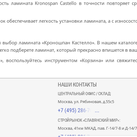
сть ламината Kronospan Castello в точности повторяет с
к обеспечивает легкость установки ламината, а с износосто
ой выбор ламината «Кроношпан Кастелло». В нашем каталог
гко подберете ламинат, который прекрасно впишется в ва
», воспользуйтесь инструментом «Корзина» или свяжитес
НАШИ КОНТАКТЫ
ЦЕНТРАЛЬНЫЙ ОФИС / СКЛАД:
Москва, ул. Рябиновая, д.55с5
+7 (495) 286-70-40
СТРОЙРЫНОК «СЛАВЯНСКИЙ МИР»:
Москва, 41км МКАД, пав. Г-14/7-8 и Д-14/7
+7 (499) 226-74-18