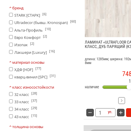
бренд
[6]
STARK [СТАРК]
[60]
Ultradecor (бывш. Kronospan)
[10]
Альта-Профиль
[2]
Евро Комфорт
ЛАМИНАТ «ULTRAFLOOR CA
[2]
Изопак
КЛАСС, ДУБ ПАРЯЩИЙ (K3
[16]
Лакшери [Luxury]
длина: 1285мм; ширина: 192
материал основы
8мм
[77]
ХДФ [HDF]
74
[31]
кварц-винил [SPC]
1
класс износостойкости
наличие
[28]
32 класс
[37]
33 класс
[29]
34 класс
уп.
[15]
43 класс
толщина основы