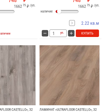
748
₽
748
₽
75
/уп.
75
/уп.
1662
₽
1662
₽
наличие
2.22 кв.м
уп.
КУПИТЬ
наличии
FLOOR CASTELLO», 32
ЛАМИНАТ «ULTRAFLOOR CASTELLO», 32