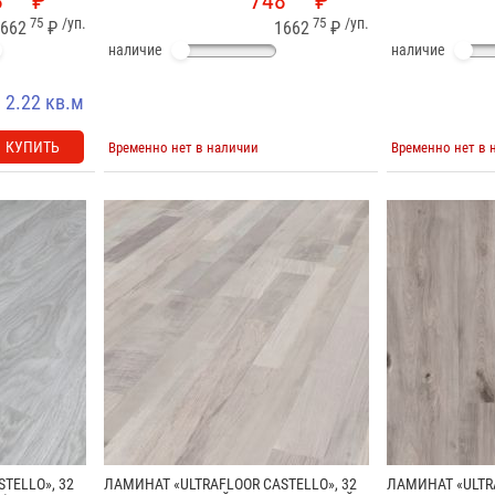
8
₽
748
₽
75
/уп.
75
/уп.
662
₽
1662
₽
наличие
наличие
2.22 кв.м
КУПИТЬ
Временно нет в наличии
Временно нет в 
TELLO», 32
ЛАМИНАТ «ULTRAFLOOR CASTELLO», 32
ЛАМИНАТ «ULTRA