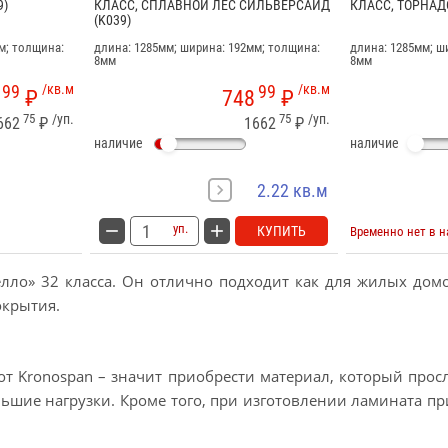
9)
КЛАСС, СПЛАВНОЙ ЛЕС СИЛЬВЕРСАЙД
КЛАСС, ТОРНАДО
(K039)
м; толщина:
длина: 1285мм; ширина: 192мм; толщина:
длина: 1285мм; ш
8мм
8мм
99
/кв.м
99
/кв.м
₽
748
₽
75
/уп.
75
/уп.
662
₽
1662
₽
наличие
наличие
2.22 кв.м
уп.
КУПИТЬ
Временно нет в 
ло» 32 класса. Он отлично подходит как для жилых домо
окрытия.
 от Kronospan – значит приобрести материал, который про
шие нагрузки. Кроме того, при изготовлении ламината пр