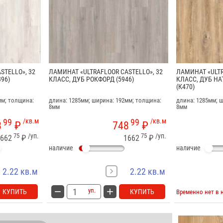
STELLO», 32
ЛАМИНАТ «ULTRAFLOOR CASTELLO», 32
ЛАМИНАТ «ULTR
96)
КЛАСС, ДУБ РОКФОРД (5946)
КЛАСС, ДУБ Н
(К470)
мм; толщина:
длина: 1285мм; ширина: 192мм; толщина:
длина: 1285мм; 
8мм
8мм
99
/кв.м
99
/кв.м
8
₽
748
₽
75
/уп.
75
/уп.
662
₽
1662
₽
наличие
наличие
2.22 кв.м
2.22 кв.м
уп.
КУПИТЬ
КУПИТЬ
Временно нет в 