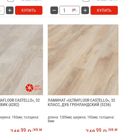
.
уп.
КУПИТЬ
КУПИТЬ

AFLOOR CASTELLO», 32
ЛАМИНАТ «ULTRAFLOOR CASTELLO», 32
ВИК (4282)
КЛАСС, ДУБ ГРЕНЛАНДСКИЙ (5236)
ширина: 192мм; толщина:
длина: 1285мм; ширина: 192мм; толщина:
8мм
99
/кв.м
99
/кв.м