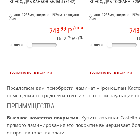
КЛАСС, ДУБ КАНЬОН БЕЛЫЙ (8642)
КЛАСС, ДУБ ТОСКАНА (825
длина: 1285мм; ширина: 192мм; толщина:
длина: 1285мм; ширина: 192м
8мм
8мм
99
/кв.м
748
₽
748
75
/уп.
1662
₽
1
наличие
наличие
Временно нет в наличии
Временно нет в наличии
Предлагаем вам приобрести ламинат «Кроношпан Кастел
помещений со средней интенсивностью эксплуатации п
ПРЕИМУЩЕСТВА
Высокое качество покрытия.
Купить ламинат Castello
прямого ламинирования это покрытие выдерживает боль
от проникновения влаги.