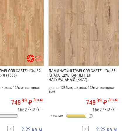

RAFLOOR CASTELLO», 32
ЛАМИНАТ «ULTRAFLOOR CASTELLO», 33
ЯЛ (1665)
КЛАСС, ДУБ КАРПЕНТЕР
НАТУРАЛЬНЫЙ (K477)
ширина: 192мм; толщина:
длина: 1285мм; ширина: 192мм; толщина:
REDENZA В ИНТЕРЬЕРЕ
ЛАМИНАТ ДУБ ОРХИДЕЯ В ИНТЕРЬЕРЕ
ЛАМИН
8мм
(СТОЛЯ
99
/кв.м
99
/кв.м
748
₽
748
₽
75
/уп.
75
/уп.
1662
₽
1662
₽
наличие
2.22 кв.м
2.22 кв.м