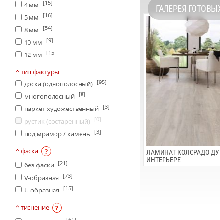
[15]
4 мм
ГАЛЕРЕЯ ГОТОВЫ
[16]
5 мм
[54]
8 мм
[9]
10 мм
[15]
12 мм
тип фактуры
[95]
доска (однополосный)
[8]
многополосный
[3]
паркет художественный
[0]
рустик (состаренный)
[3]
под мрамор / камень
фаска
?
ЛАМИНАТ КОЛОРАДО ДУ
ИНТЕРЬЕРЕ
[21]
без фаски
[73]
V-образная
[15]
U-образная
тиснение
?
[61]